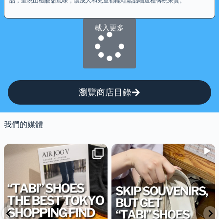
品，呈現山楂酸甜風味，讓成人和兒童都能輕鬆品嚐這種傳統果實。
載入更多
瀏覽商店目錄
我們的媒體
— This might be one of the best
— One of the coolest shopping
...
...
Tokyo shopping
stops near Ginza?👀
56
0
261
3