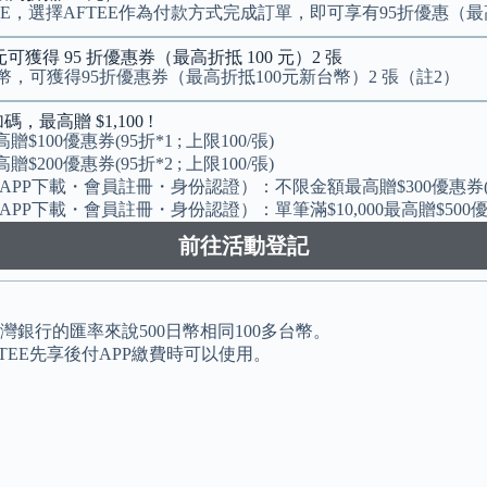
AFTEE，選擇AFTEE作為付款方式完成訂單，即可享有95折優惠（
 元可獲得 95 折優惠券（最高折抵 100 元）2 張
元新台幣，可獲得95折優惠券
（最高折抵100元新台幣）
2 張（註2）
，最高贈 $1,100 !
$100優惠券(95折*1 ; 上限100/張)
$200優惠券(95折*2 ; 上限100/張)
APP下載・會員註冊・身份認證）：不限金額最高贈$300優惠券(95折*
PP下載・會員註冊・身份認證）：單筆滿$10,000最高贈$500優惠券(9
前往活動登記
灣銀行的匯率來說500日幣相同100多台幣。
EE先享後付APP繳費時可以使用。