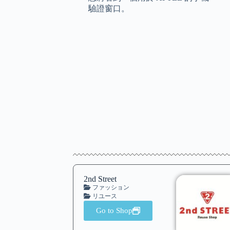
驗證窗口。
2nd Street
ファッション
リユース
Go to Shop