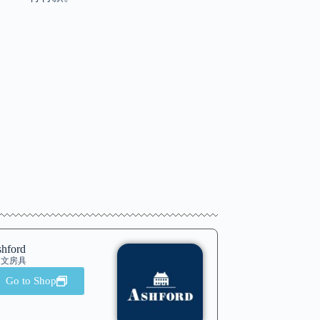
hford
文房具
Go to Shop