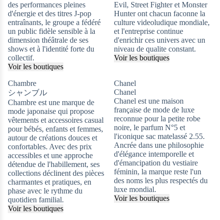
des performances pleines
Evil, Street Fighter et Monster
d'énergie et des titres J-pop
Hunter ont chacun faconne la
entraînants, le groupe a fédéré
culture videoludique mondiale,
un public fidèle sensible à la
et l'entreprise continue
dimension théâtrale de ses
d'enrichir ces univers avec un
shows et à l'identité forte du
niveau de qualite constant.
collectif.
Voir les boutiques
Voir les boutiques
Chambre
Chanel
Chanel
シャンブル
Chanel est une maison
Chambre est une marque de
française de mode de luxe
mode japonaise qui propose
reconnue pour la petite robe
vêtements et accessoires casual
noire, le parfum N°5 et
pour bébés, enfants et femmes,
l'iconique sac matelassé 2.55.
autour de créations douces et
Ancrée dans une philosophie
confortables. Avec des prix
d'élégance intemporelle et
accessibles et une approche
d'émancipation du vestiaire
détendue de l'habillement, ses
féminin, la marque reste l'un
collections déclinent des pièces
des noms les plus respectés du
charmantes et pratiques, en
luxe mondial.
phase avec le rythme du
Voir les boutiques
quotidien familial.
Voir les boutiques