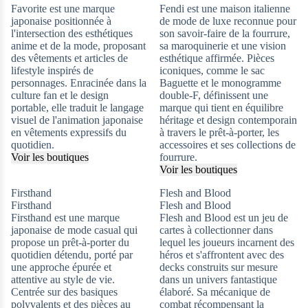
Favorite est une marque
Fendi est une maison italienne
japonaise positionnée à
de mode de luxe reconnue pour
l'intersection des esthétiques
son savoir-faire de la fourrure,
anime et de la mode, proposant
sa maroquinerie et une vision
des vêtements et articles de
esthétique affirmée. Pièces
lifestyle inspirés de
iconiques, comme le sac
personnages. Enracinée dans la
Baguette et le monogramme
culture fan et le design
double-F, définissent une
portable, elle traduit le langage
marque qui tient en équilibre
visuel de l'animation japonaise
héritage et design contemporain
en vêtements expressifs du
à travers le prêt-à-porter, les
quotidien.
accessoires et ses collections de
Voir les boutiques
fourrure.
Voir les boutiques
Firsthand
Flesh and Blood
Firsthand
Flesh and Blood
Firsthand est une marque
Flesh and Blood est un jeu de
japonaise de mode casual qui
cartes à collectionner dans
propose un prêt-à-porter du
lequel les joueurs incarnent des
quotidien détendu, porté par
héros et s'affrontent avec des
une approche épurée et
decks construits sur mesure
attentive au style de vie.
dans un univers fantastique
Centrée sur des basiques
élaboré. Sa mécanique de
polyvalents et des pièces au
combat récompensant la