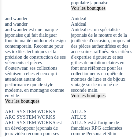
populaire japonaise.
Voir les boutiques
and wander
Anideal
and wander
Anideal
and wander est une marque
Anideal est un spécialiste
japonaise qui fait dialoguer
japonais de la montre et de la
fonctionnalité outdoor et design
joaillerie d'occasion, proposant
contemporain. Reconnue pour
des pièces authentifiées et des
ses textiles techniques et la
accessoires raffinés. Ses critères
précision de construction de ses
d'expertise rigoureux et ses
vêtements et pièces
grilles de notation claires en
d'outerwear, ses collections
font une référence pour les
séduisent celles et ceux qui
collectionneurs en quête de
attendent autant de
montres de luxe et de bijoux
performance que de style
vintage sur le marché de
moderne, en montagne comme
seconde main.
en ville.
Voir les boutiques
Voir les boutiques
ARC SYSTEM WORKS
ATLUS
ARC SYSTEM WORKS
ATLUS
ARC SYSTEM WORKS est
ATLUS est à l'origine de
un développeur japonais de
franchises RPG acclamées
jeux vidéo reconnu pour ses
comme Persona et Shin