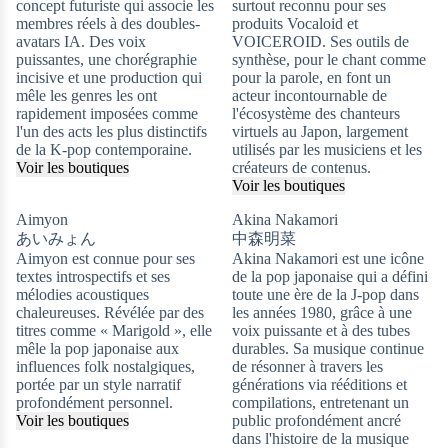
concept futuriste qui associe les
surtout reconnu pour ses
membres réels à des doubles-
produits Vocaloid et
avatars IA. Des voix
VOICEROID. Ses outils de
puissantes, une chorégraphie
synthèse, pour le chant comme
incisive et une production qui
pour la parole, en font un
mêle les genres les ont
acteur incontournable de
rapidement imposées comme
l'écosystème des chanteurs
l'un des acts les plus distinctifs
virtuels au Japon, largement
de la K-pop contemporaine.
utilisés par les musiciens et les
Voir les boutiques
créateurs de contenus.
Voir les boutiques
Aimyon
Akina Nakamori
あいみょん
中森明菜
Aimyon est connue pour ses
Akina Nakamori est une icône
textes introspectifs et ses
de la pop japonaise qui a défini
mélodies acoustiques
toute une ère de la J-pop dans
chaleureuses. Révélée par des
les années 1980, grâce à une
titres comme « Marigold », elle
voix puissante et à des tubes
mêle la pop japonaise aux
durables. Sa musique continue
influences folk nostalgiques,
de résonner à travers les
portée par un style narratif
générations via rééditions et
profondément personnel.
compilations, entretenant un
Voir les boutiques
public profondément ancré
dans l'histoire de la musique