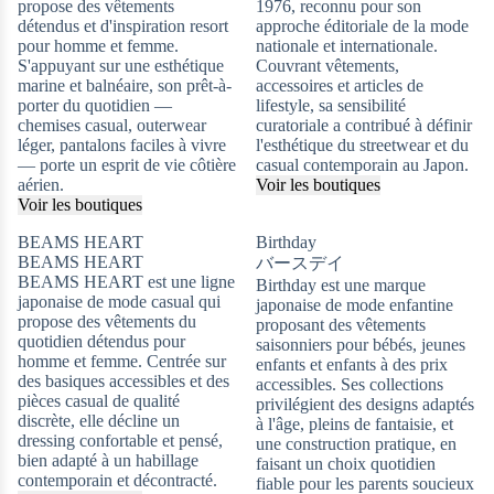
propose des vêtements
1976, reconnu pour son
détendus et d'inspiration resort
approche éditoriale de la mode
pour homme et femme.
nationale et internationale.
S'appuyant sur une esthétique
Couvrant vêtements,
marine et balnéaire, son prêt-à-
accessoires et articles de
porter du quotidien —
lifestyle, sa sensibilité
chemises casual, outerwear
curatoriale a contribué à définir
léger, pantalons faciles à vivre
l'esthétique du streetwear et du
— porte un esprit de vie côtière
casual contemporain au Japon.
aérien.
Voir les boutiques
Voir les boutiques
BEAMS HEART
Birthday
BEAMS HEART
バースデイ
BEAMS HEART est une ligne
Birthday est une marque
japonaise de mode casual qui
japonaise de mode enfantine
propose des vêtements du
proposant des vêtements
quotidien détendus pour
saisonniers pour bébés, jeunes
homme et femme. Centrée sur
enfants et enfants à des prix
des basiques accessibles et des
accessibles. Ses collections
pièces casual de qualité
privilégient des designs adaptés
discrète, elle décline un
à l'âge, pleins de fantaisie, et
dressing confortable et pensé,
une construction pratique, en
bien adapté à un habillage
faisant un choix quotidien
contemporain et décontracté.
fiable pour les parents soucieux