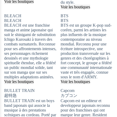
Voir les boutiques
du style.
Voir les boutiques
BLEACH
BTS
BLEACH
BTS
BLEACH est une franchise
BTS est un groupe K-pop sud-
manga et anime japonaise qui
coréen, parmi les artistes les
suit le shinigami de substitution
plus influents de la musique
Ichigo Kurosaki à travers des
contemporaine au niveau
combats surnaturels. Reconnue
mondial. Reconnu pour une
pour ses affrontements intenses,
écriture introspective, une
ses personnages richement
production transversale sur les
dessinés et une mythologie
genres et des chorégraphies à
spirituelle étendue, elle a fédéré
fort concept, le groupe a fédéré
un public mondial solide, tant
une communauté internationale
sur son manga que sur ses
vaste et très engagée, connue
multiples adaptations animées.
sous le nom d'ARMY.
Voir les boutiques
Voir les boutiques
BULLET TRAIN
Capcom
超特急
カプコン
BULLET TRAIN est un boys
Capcom est un editeur et
band japonais qui associe la
developpeur japonais reconnu
musique à des prestations
pour des franchises qui ont
scéniques au cordeau. Porté par
marque leur genre. Resident