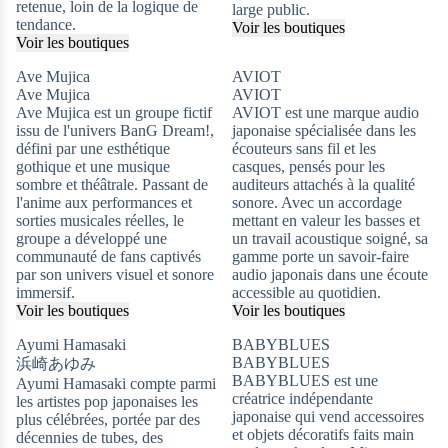
retenue, loin de la logique de
large public.
tendance.
Voir les boutiques
Voir les boutiques
Ave Mujica
AVIOT
Ave Mujica
AVIOT
Ave Mujica est un groupe fictif
AVIOT est une marque audio
issu de l'univers BanG Dream!,
japonaise spécialisée dans les
défini par une esthétique
écouteurs sans fil et les
gothique et une musique
casques, pensés pour les
sombre et théâtrale. Passant de
auditeurs attachés à la qualité
l'anime aux performances et
sonore. Avec un accordage
sorties musicales réelles, le
mettant en valeur les basses et
groupe a développé une
un travail acoustique soigné, sa
communauté de fans captivés
gamme porte un savoir-faire
par son univers visuel et sonore
audio japonais dans une écoute
immersif.
accessible au quotidien.
Voir les boutiques
Voir les boutiques
Ayumi Hamasaki
BABYBLUES
BABYBLUES
浜崎あゆみ
BABYBLUES est une
Ayumi Hamasaki compte parmi
créatrice indépendante
les artistes pop japonaises les
japonaise qui vend accessoires
plus célébrées, portée par des
et objets décoratifs faits main
décennies de tubes, des